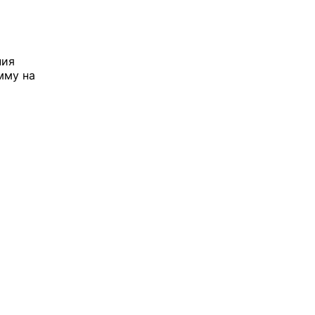
ния
мму на