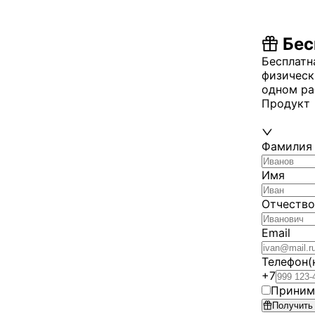
Бес
Бесплатн
физическ
одном ра
Продукт
Фамилия
Имя
Отчество
Email
Телефон
(
+7
Приним
Получить